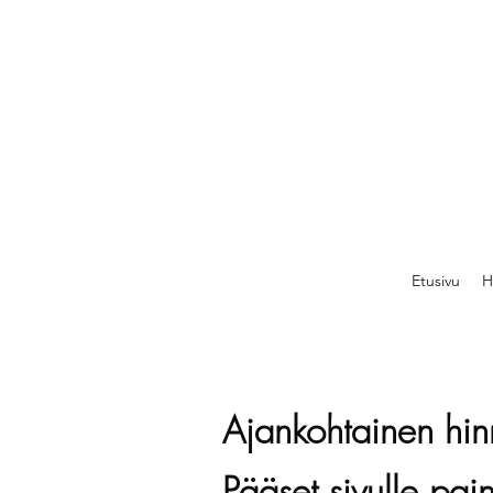
Etusivu
H
Ajankohtainen hinn
Pääset sivulle pai