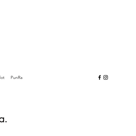
dot
PunRa
a.