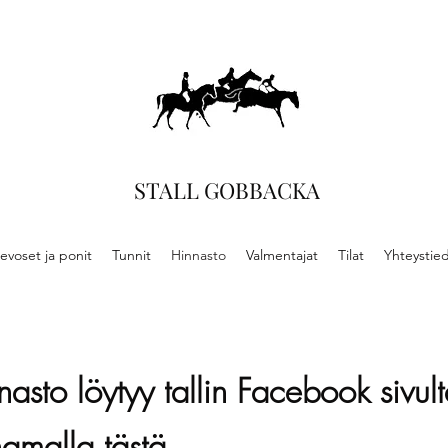
STALL GOBBACKA
evoset ja ponit
Tunnit
Hinnasto
Valmentajat
Tilat
Yhteystie
asto löytyy tallin Facebook sivult
namalla t
ästä
.