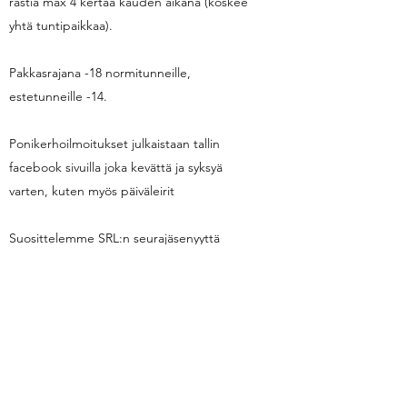
rästiä max 4 kertaa kauden aikana (koskee
yhtä tuntipaikkaa).
Pakkasrajana -18 normitunneille,
estetunneille -14.
Ponikerhoilmoitukset julkaistaan tallin
facebook sivuilla joka kevättä ja syksyä
varten, kuten myös päiväleirit
Suosittelemme SRL:n seurajäsenyyttä
(Punametsän Ratsastajat (PunRa)
, sillä
asiakkaita ei ole vakuutettu tallin puolesta.
Vakituisesti ratsastavilla on oltava vakuutus.
Hevosia vuokrataan motivoituneille nuorille
ratsastajille, joilla on intoa myös kilpailla.
Tallin hevosilla kilpailemiseen