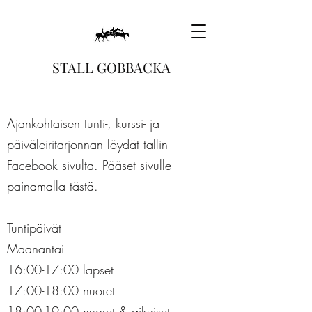
STALL GOBBACKA
Ajankohtaisen tunti-, kurssi- ja
päiväleiritarjonnan löydät tallin
Facebook sivulta. Pääset sivulle
painamalla t
ästä
.
Tuntipäivät
Maanantai
16:00-17:00 lapset
17:00-18
:00 nuoret
18:00-19
:00 nuoret & aikuiset