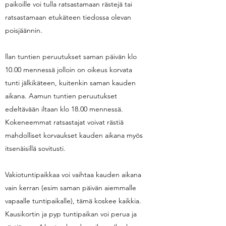
paikoille voi tulla ratsastamaan rästejä tai
ratsastamaan etukäteen tiedossa olevan
poisjäännin.
llan tuntien peruutukset saman päivän klo
10.00 mennessä jolloin on oikeus korvata
tunti jälkikäteen, kuitenkin saman kauden
aikana. Aamun tuntien peruutukset
edeltävään iltaan klo 18.00 mennessä.
Kokeneemmat ratsastajat voivat rästiä
mahdolliset korvaukset kauden aikana myös
itsenäisillä sovitusti.
Vakiotuntipaikkaa voi vaihtaa kauden aikana
vain kerran (esim saman päivän aiemmalle
vapaalle tuntipaikalle), tämä koskee kaikkia.
Kausikortin ja pyp tuntipaikan voi perua ja