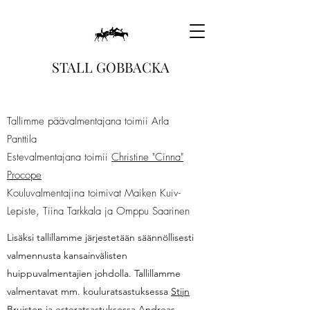
STALL GOBBACKA
Tallimme päävalmentajana toimii Arla
Panttila
Estevalmentajana toimii
Christine "Cinna"
Procope
Kouluvalmentajina toimivat Maiken Kuiv-
Lepiste, Tiina Tarkkala ja Omppu Saarinen
Lisäksi tallillamme järjestetään säännöllisesti
valmennusta kansainvälisten
huippuvalmentajien johdolla. Tallillamme
valmentavat mm. kouluratsastuksessa
Stijn
Bruisten
ja esteratsastuksessa
Andreas